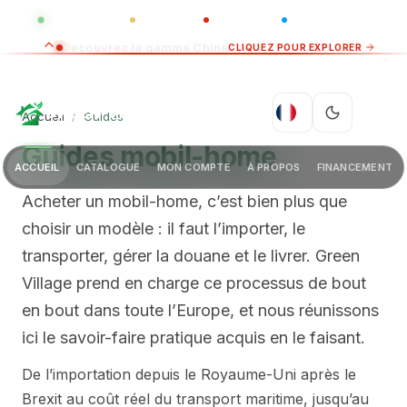
GLOBAL
LUXO
CHINA
BARCO CASA
Découvrez la gamme Chine
CLIQUEZ POUR EXPLORER
GREEN VILLAGE
FR
Accueil
/
Guides
Guides mobil-home
ACCUEIL
CATALOGUE
MON COMPTE
À PROPOS
FINANCEMENT
Acheter un mobil-home, c’est bien plus que
choisir un modèle : il faut l’importer, le
transporter, gérer la douane et le livrer. Green
Village prend en charge ce processus de bout
en bout dans toute l’Europe, et nous réunissons
ici le savoir-faire pratique acquis en le faisant.
De l’importation depuis le Royaume-Uni après le
Brexit au coût réel du transport maritime, jusqu’au