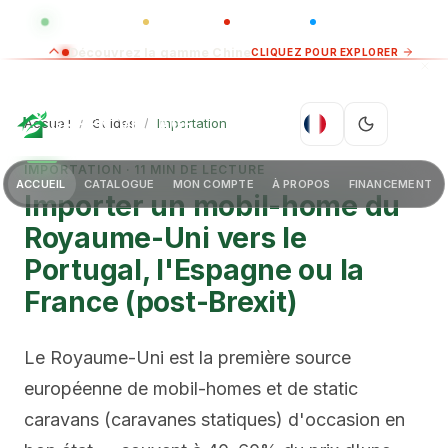
GLOBAL
LUXO
CHINA
BARCO CASA
Découvrez la gamme Chine
CLIQUEZ POUR EXPLORER
GREEN VILLAGE
Accueil
/
Guides
/
Importation
FR
IMPORTATION
·
11
MIN DE LECTURE
ACCUEIL
CATALOGUE
MON COMPTE
À PROPOS
FINANCEMENT
Importer un mobil-home du
Royaume-Uni vers le
Portugal, l'Espagne ou la
France (post-Brexit)
Le Royaume-Uni est la première source
européenne de mobil-homes et de static
caravans (caravanes statiques) d'occasion en