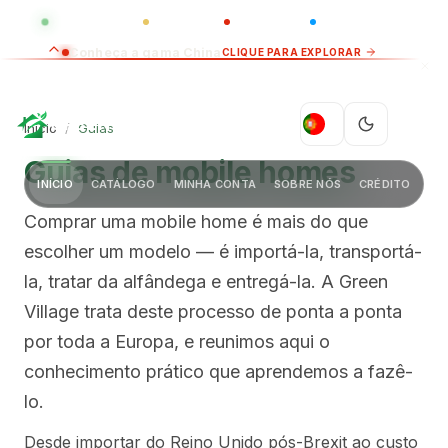
GLOBAL
LUXO
CHINA
BARCO CASA
Conheça a gama China
CLIQUE PARA EXPLORAR
GREEN VILLAGE
PT
Início
/
Guias
Guias de mobile homes
INÍCIO
CATÁLOGO
MINHA CONTA
SOBRE NÓS
CRÉDITO
Comprar uma mobile home é mais do que
escolher um modelo — é importá-la, transportá-
la, tratar da alfândega e entregá-la. A Green
Village trata deste processo de ponta a ponta
por toda a Europa, e reunimos aqui o
conhecimento prático que aprendemos a fazê-
lo.
Desde importar do Reino Unido pós-Brexit ao custo