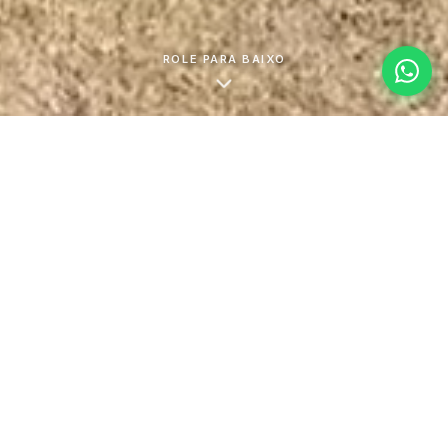
ROLE PARA BAIXO
IVA incluído
Transporte m
Sem taxas adicionais no preço final
Importação por 
TODOS OS PRODUTOS
Conheça o nosso catálogo completo, apaixone-se em cada
modelo disponível.
Inclui preço
,
Impostos incluídos
FILTROS