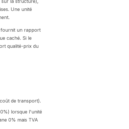
sur la structure),
ises. Une unité
ment.
 fournit un rapport
e caché. Si le
rt qualité-prix du
coût de transport).
0%) lorsque l'unité
douane 0% mais TVA