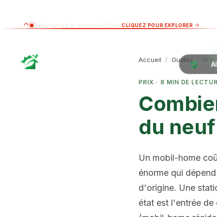
Découvrez la gamme Chine
CLIQUEZ POUR EXPLORER
Accueil
/
Guides
/
Prix
A
PRIX
·
8
MIN DE LECTU
Combien
du neuf
Un mobil-home coût
énorme qui dépend d
d'origine. Une stat
état est l'entrée d