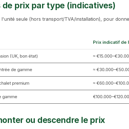
de prix par type (indicatives)
e l'unité seule (hors transport/TVA/installation), pour donn
Prix indicatif de 
sion (UK, bon état)
≈ €15.000–€30.0
entrée de gamme
≈ €30.000–€50.0
chalet premium
≈ €60.000–€100.
 de gamme
€100.000–€120.0
 monter ou descendre le prix