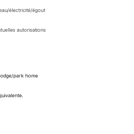
eau/électricité/égout
elles autorisations
 (lodge/park home
uivalente.