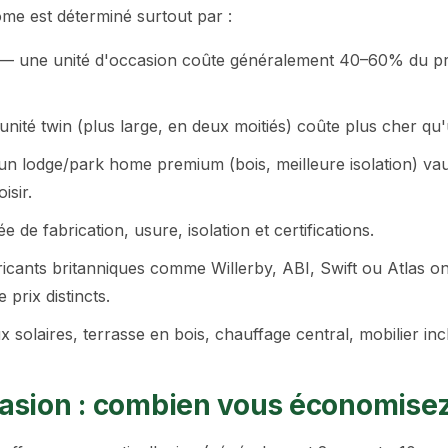
ome est déterminé surtout par :
 — une unité d'occasion coûte généralement 40–60% du pr
ité twin (plus large, en deux moitiés) coûte plus cher qu'
 un lodge/park home premium (bois, meilleure isolation) va
isir.
 de fabrication, usure, isolation et certifications.
icants britanniques comme Willerby, ABI, Swift ou Atlas on
prix distincts.
solaires, terrasse en bois, chauffage central, mobilier inc
GREEN VILLAGE
MOBILE HOMES
asion : combien vous économise