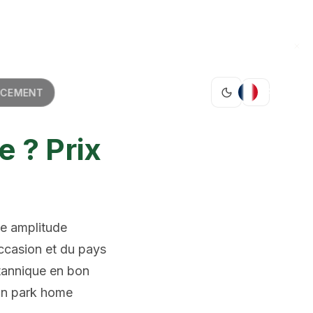
FR
NCEMENT
 ? Prix
ne amplitude
occasion et du pays
itannique en bon
 un park home