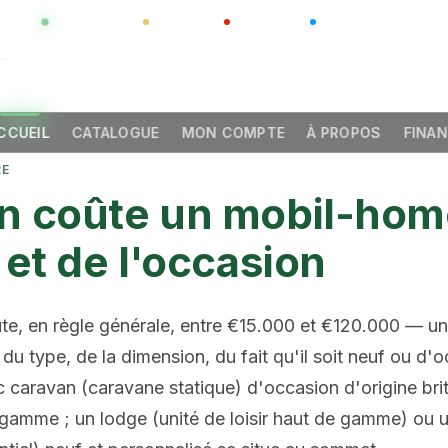
GLOBAL
LUXO
CHINA
BARCO CASA
CCUEIL
CATALOGUE
MON COMPTE
À PROPOS
FINA
RE
 coûte un mobil-home
 et de l'occasion
e, en règle générale, entre €15.000 et €120.000 — u
u type, de la dimension, du fait qu'il soit neuf ou d'
ic caravan (caravane statique) d'occasion d'origine br
e gamme ; un lodge (unité de loisir haut de gamme) ou