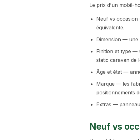
Le prix d'un mobil-h
Neuf vs occasion
équivalente.
Dimension — une un
Finition et type —
static caravan de lo
Âge et état — année
Marque — les fabr
positionnements de 
Extras — panneaux 
Neuf vs occ