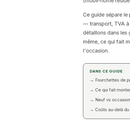
(mobil-home résiden
Ce guide sépare le 
— transport, TVA à l
détaillons dans les 
même, ce qui fait 
l'occasion.
DANS CE GUIDE
→
Fourchettes de pr
→
Ce qui fait monte
→
Neuf vs occasio
→
Coûts au-delà du p