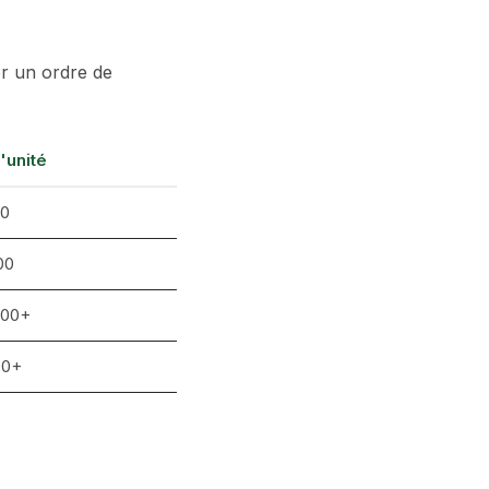
er un ordre de
l'unité
00
00
000+
00+