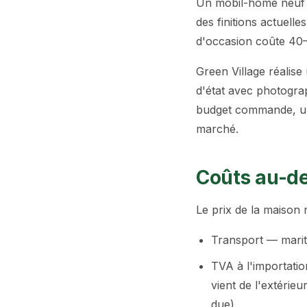
Un mobil-home neuf o
des finitions actuell
d'occasion coûte 40–
Green Village réalise
d'état avec photogra
budget commande, une
marché.
Coûts au-del
Le prix de la maison n
Transport — mariti
TVA à l'importati
vient de l'extérie
due).