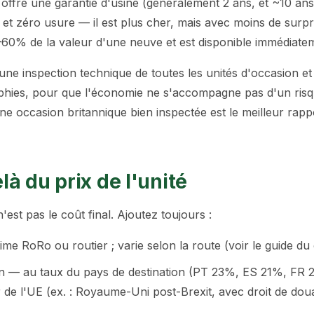
ffre une garantie d'usine (généralement 2 ans, et ~10 ans 
es et zéro usure — il est plus cher, mais avec moins de surpr
60% de la valeur d'une neuve et est disponible immédiate
 une inspection technique de toutes les unités d'occasion et
phies, pour que l'économie ne s'accompagne pas d'un risqu
 occasion britannique bien inspectée est le meilleur rappo
à du prix de l'unité
'est pas le coût final. Ajoutez toujours :
me RoRo ou routier ; varie selon la route (voir le guide du 
on — au taux du pays de destination (PT 23%, ES 21%, FR 2
ur de l'UE (ex. : Royaume-Uni post-Brexit, avec droit de 