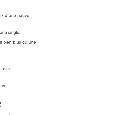
ix d'une neuve
une single.
ut bien plus qu'une
t des
lus.
z