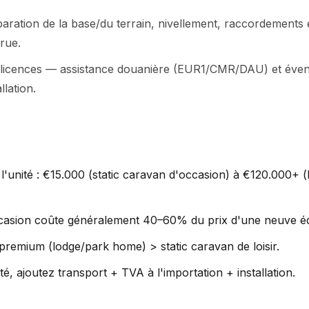
paration de la base/du terrain, nivellement, raccordements 
grue.
licences — assistance douanière (EUR1/CMR/DAU) et éventu
llation.
 l'unité : €15.000 (static caravan d'occasion) à €120.000+
casion coûte généralement 40–60% du prix d'une neuve éq
 premium (lodge/park home) > static caravan de loisir.
ité, ajoutez transport + TVA à l'importation + installation.