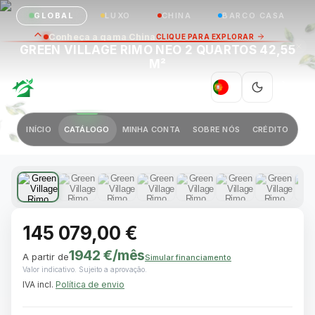
GLOBAL
LUXO
CHINA
BARCO CASA
Conheça a gama China
CLIQUE PARA EXPLORAR
GREEN VILLAGE RIMO NEO 2 QUARTOS 42,55
M²
GREEN VILLAGE
PT
|
Anterior
Próximo
INÍCIO
CATÁLOGO
MINHA CONTA
SOBRE NÓS
CRÉDITO
1 / 11
145 079,00 €
1942 €
/mês
A partir de
Simular financiamento
Valor indicativo. Sujeito a aprovação.
IVA incl.
Política de envio