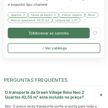
e exaustor tipo chaminé
Quartos: 2
Casas de banho: 2
Vidros: duplos
Novo
Metros quadrados: 42,55 m2
Largura (m): 3,70
Adicionar ao carrinho
Ver catálogo
PERGUNTAS FREQUENTES
O transporte da Green Village Rimo Neo 2
GREEN VILLAGE
+
Quartos 42,55 m² está incluído no preço?
MOBILE HOMES
Sim. O preço inclui transporte porta-a-porta para toda a