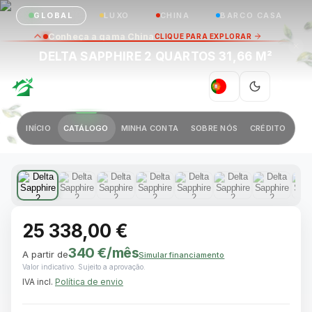
GLOBAL
LUXO
CHINA
BARCO CASA
Conheça a gama China
CLIQUE PARA EXPLORAR
DELTA SAPPHIRE 2 QUARTOS 31,66 M²
GREEN VILLAGE
|
PT
Anterior
Próximo
INÍCIO
CATÁLOGO
MINHA CONTA
SOBRE NÓS
CRÉDITO
1 / 10
25 338,00 €
340 €
/mês
A partir de
Simular financiamento
Valor indicativo. Sujeito a aprovação.
IVA incl.
Política de envio