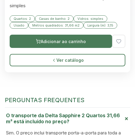
simples
Quartos: 2
Casas de banho: 2
Vidros: simples
Usado
Metros quadrados: 31,66 m2
Largura (m): 3,15
Adicionar ao carrinho
Ver catálogo
PERGUNTAS FREQUENTES
O transporte da Delta Sapphire 2 Quartos 31,66
GREEN VILLAGE
+
m² está incluído no preço?
MOBILE HOMES
Sim. O preço inclui transporte porta-a-porta para toda a