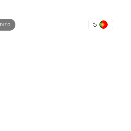
PT
DITO