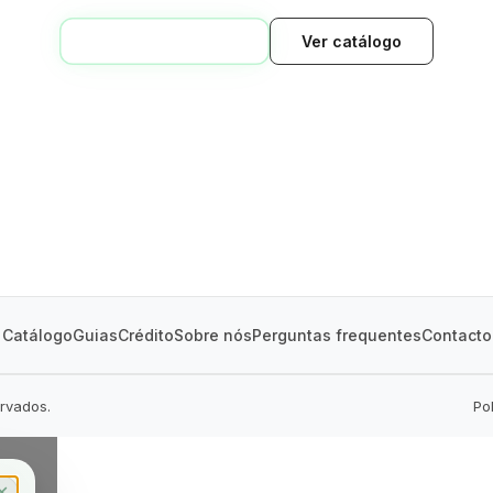
VOLTAR AO INÍCIO
Ver catálogo
GREEN VILLAGE
MOBILE HOMES
Catálogo
Guias
Crédito
Sobre nós
Perguntas frequentes
Contacto
ervados.
Po
✕