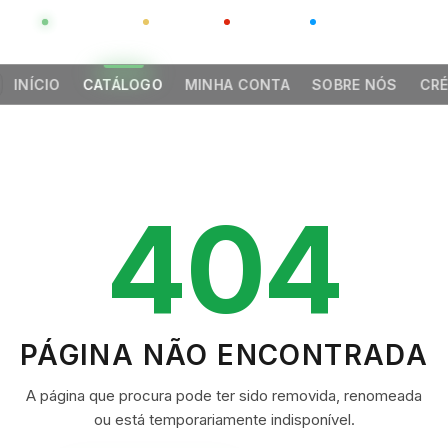
GLOBAL
LUXO
CHINA
BARCO CASA
INÍCIO
CATÁLOGO
MINHA CONTA
SOBRE NÓS
CRÉ
404
PÁGINA NÃO ENCONTRADA
A página que procura pode ter sido removida, renomeada
ou está temporariamente indisponível.