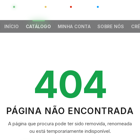
GLOBAL
LUXO
CHINA
BARCO CASA
INÍCIO
CATÁLOGO
MINHA CONTA
SOBRE NÓS
CRÉ
404
PÁGINA NÃO ENCONTRADA
A página que procura pode ter sido removida, renomeada
ou está temporariamente indisponível.