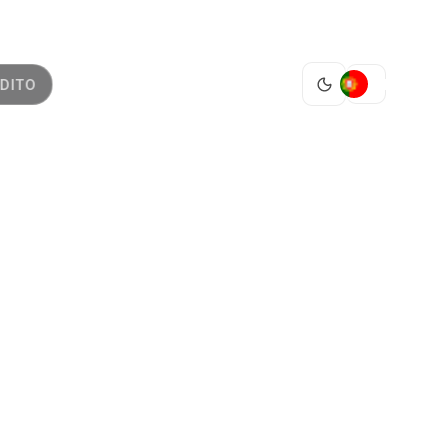
PT
DITO