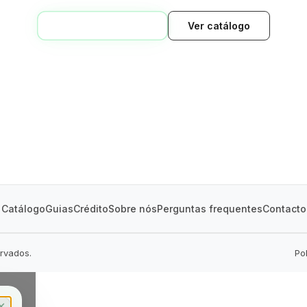
VOLTAR AO INÍCIO
Ver catálogo
GREEN VILLAGE
MOBILE HOMES
Catálogo
Guias
Crédito
Sobre nós
Perguntas frequentes
Contacto
ervados.
Po
✕