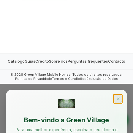
MOBILE HOMES
Catálogo
Guias
Crédito
Sobre nós
Perguntas frequentes
Contacto
©
2026
Green Village Mobile Homes. Todos os direitos reservados.
Política de Privacidade
Termos e Condições
Exclusão de Dados
✕
Bem-vindo a Green Village
Para uma melhor experiência, escolha o seu idioma e