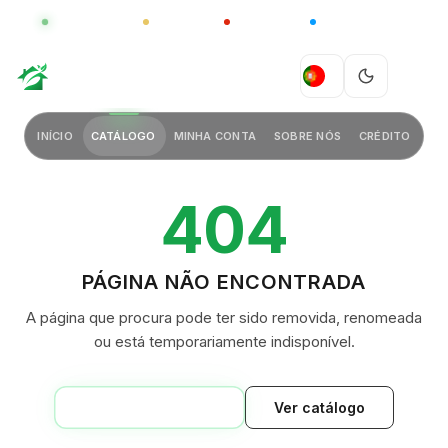
GLOBAL
LUXO
CHINA
BARCO CASA
GREEN VILLAGE
PT
INÍCIO
CATÁLOGO
MINHA CONTA
SOBRE NÓS
CRÉDITO
404
PÁGINA NÃO ENCONTRADA
A página que procura pode ter sido removida, renomeada
ou está temporariamente indisponível.
VOLTAR AO INÍCIO
Ver catálogo
GREEN VILLAGE