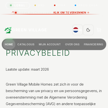
GLOBAL
LUXO
CHINA
BARCO CASA
Ontdek de China reeks
KLIK OM TE VERKENNEN
GREEN VILLAGE
NL
HOME
CATALOGUS
MIJN ACCOUNT
OVER ONS
FINANCIERING
PRIVACYBELEID
Laatste update: maart 2026
Green Village Mobile Homes zet zich in voor de
bescherming van uw privacy en uw persoonsgegevens, in
overeenstemming met de Algemene Verordening
Gegevensbescherming (AVG) en andere toepasselijke