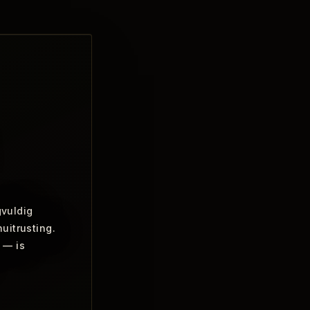
gvuldig
uitrusting.
 — is