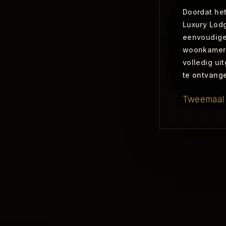
Doordat het
Luxury Lod
eenvoudige
woonkamer,
volledig ui
te ontvange
Tweemaal d