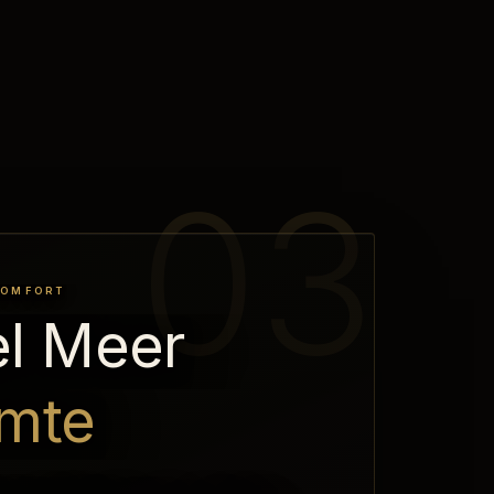
COMFORT
l Meer
imte