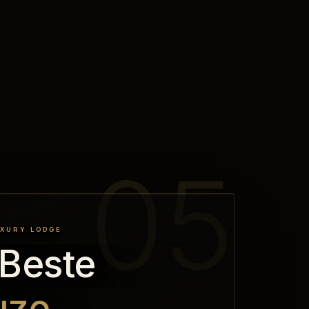
XURY LODGE
Beste
uze