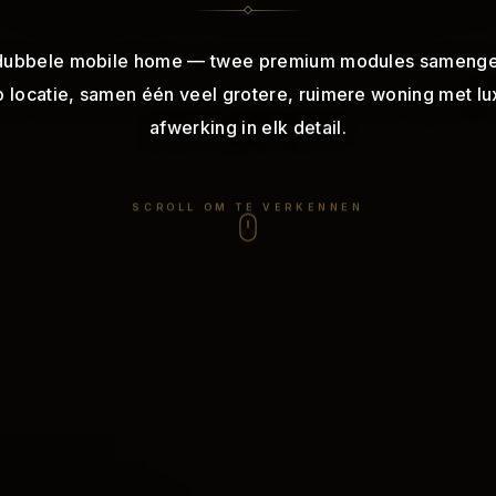
dubbele
mobile
home
—
twee
premium
modules
sameng
p
locatie,
samen
één
veel
grotere,
ruimere
woning
met
lu
afwerking
in
elk
detail.
SCROLL OM TE VERKENNEN