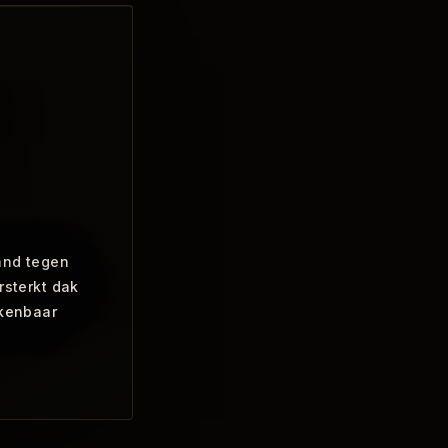
and tegen
rsterkt dak
skenbaar