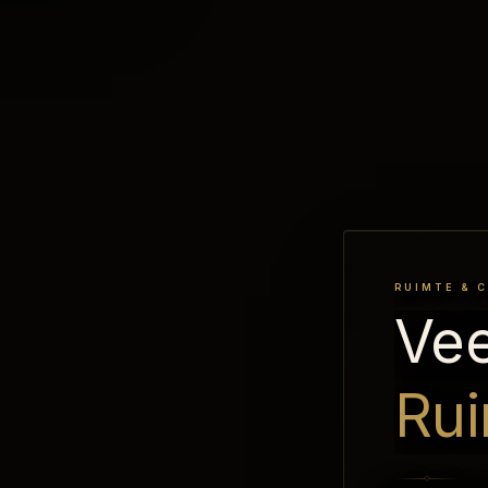
RUIMTE & 
Vee
Ru