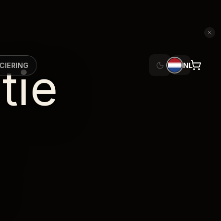
tie
NL
CIERING