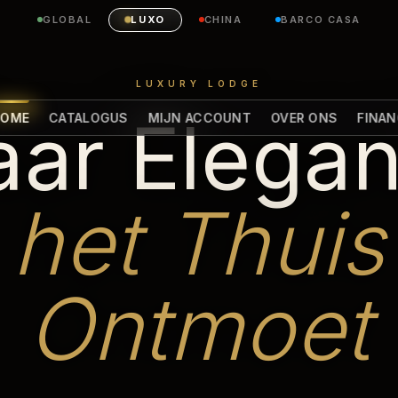
GLOBAL
LUXO
CHINA
BARCO CASA
L
U
X
U
R
Y
L
O
D
G
E
ar Elegan
HOME
CATALOGUS
MIJN ACCOUNT
OVER ONS
FINAN
het Thuis
Ontmoet