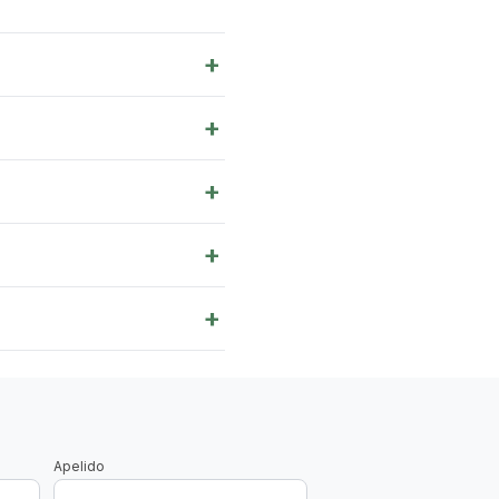
+
+
+
+
+
Apelido