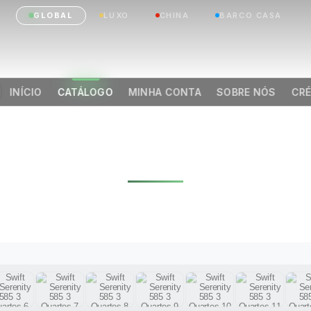
GLOBAL
LUXO
CHINA
BARCO CASA
INÍCIO
CATÁLOGO
MINHA CONTA
SOBRE NÓS
CRÉ
IFT SERENITY 58
QUARTOS
|
Anterior
Próximo