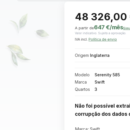
48 326,00
647 €
/mês
A partir de
Simu
Valor indicativo. Sujeito a aprovação.
IVA incl.
Política de envio
Origem
Inglaterra
Modelo
Serenity 585
Marca
Swift
Quartos
3
Não foi possível extra
corrupção dos dados d
Marca: Swift
