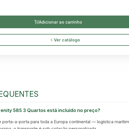
Adicionar ao carrinho
Ver catálogo
EQUENTES
renity 585 3 Quartos está incluído no preço?
e porta-a-porta para toda a Europa continental — logística marítim
Europa, o transporte é sob cotação personalizada.