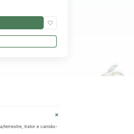
+
a/terrestre, trator e camião-