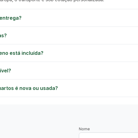
entrega?
GREEN VILLAGE
MOBILE HOMES
as?
eno está incluída?
ível?
uartos é nova ou usada?
Nome