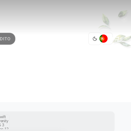
PT
DITO
5 3
1 / 12