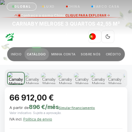
GLOBAL
LUXO
CHINA
BARCO CASA
Conheça a gama China
CLIQUE PARA EXPLORAR
CARNABY MELROSE 3 QUARTOS 42,55 M²
GREEN VILLAGE
|
PT
Anterior
Próximo
INÍCIO
CATÁLOGO
MINHA CONTA
SOBRE NÓS
CRÉDITO
1 / 11
66 912,00 €
896 €
/mês
A partir de
Simular financiamento
Valor indicativo. Sujeito a aprovação.
IVA incl.
Política de envio