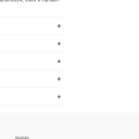
+
+
+
+
+
Apelido