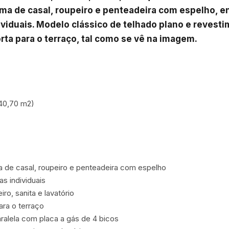
ama de casal, roupeiro e penteadeira com espelho, 
viduais. Modelo clássico de telhado plano e revesti
rta para o terraço, tal como se vê na imagem.
(40,70 m2)

a de casal, roupeiro e penteadeira com espelho

 individuais

o, sanita e lavatório

ra o terraço

alela com placa a gás de 4 bicos
