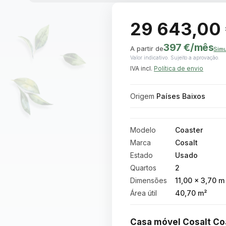
29 643,00
397 €
/mês
A partir de
Simu
Valor indicativo. Sujeito a aprovação.
IVA incl.
Política de envio
Origem
Países Baixos
Modelo
Coaster
Marca
Cosalt
Estado
Usado
Quartos
2
Dimensões
11,00 × 3,70 m
Área útil
40,70 m²
Casa móvel Cosalt Coa