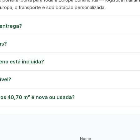
Europa, o transporte é sob cotação personalizada.
entrega?
as?
eno está incluída?
ível?
tos 40,70 m² é nova ou usada?
Nome