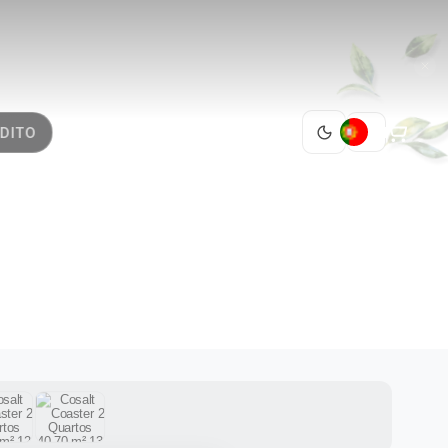
PT
DITO
ARTOS
1 / 13