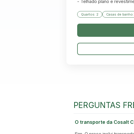
- Telhado plano e revestime
Quartos: 2
Casas de banho:
PERGUNTAS FR
O transporte da Cosalt C
Sim. O preço inclui transport