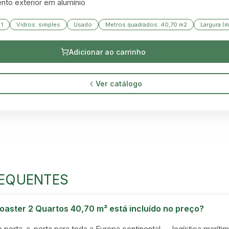
nto exterior em alumínio
 1
Vidros: simples
Usado
Metros quadrados: 40,70 m2
Largura (m
Adicionar ao carrinho
Ver catálogo
GREEN VILLAGE
MOBILE HOMES
EQUENTES
oaster 2 Quartos 40,70 m² está incluído no preço?
e porta-a-porta para toda a Europa continental — logística marítim