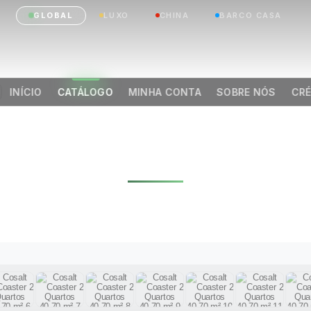
GLOBAL
LUXO
CHINA
BARCO CASA
INÍCIO
CATÁLOGO
MINHA CONTA
SOBRE NÓS
CRÉ
LT COASTER 2 QU
40,70 M²
|
Anterior
Próximo