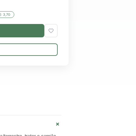
): 3,70
+
a/terrestre, trator e camião-