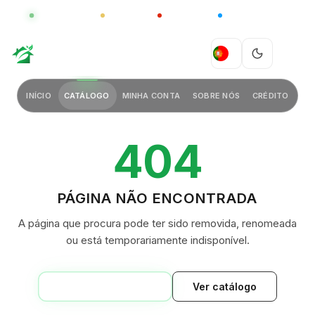
GLOBAL
LUXO
CHINA
BARCO CASA
GREEN VILLAGE
PT
INÍCIO
CATÁLOGO
MINHA CONTA
SOBRE NÓS
CRÉDITO
404
PÁGINA NÃO ENCONTRADA
A página que procura pode ter sido removida, renomeada
ou está temporariamente indisponível.
VOLTAR AO INÍCIO
Ver catálogo
GREEN VILLAGE