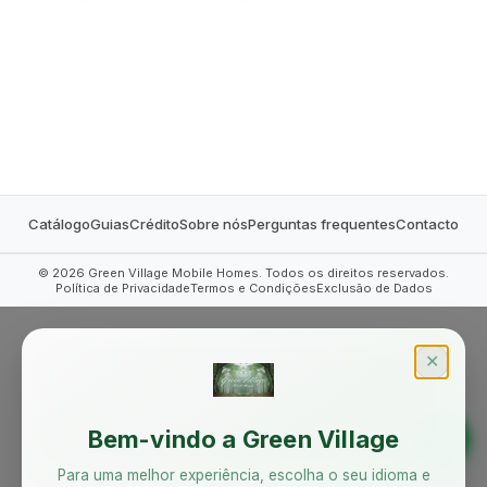
MOBILE HOMES
Catálogo
Guias
Crédito
Sobre nós
Perguntas frequentes
Contacto
©
2026
Green Village Mobile Homes. Todos os direitos reservados.
Política de Privacidade
Termos e Condições
Exclusão de Dados
✕
Bem-vindo a Green Village
Para uma melhor experiência, escolha o seu idioma e