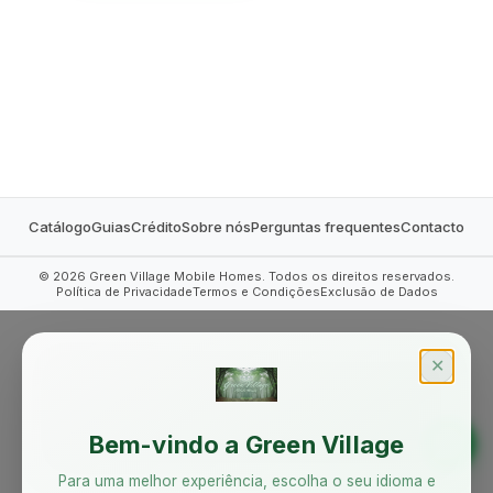
MOBILE HOMES
Catálogo
Guias
Crédito
Sobre nós
Perguntas frequentes
Contacto
©
2026
Green Village Mobile Homes. Todos os direitos reservados.
Política de Privacidade
Termos e Condições
Exclusão de Dados
✕
Bem-vindo a Green Village
Para uma melhor experiência, escolha o seu idioma e