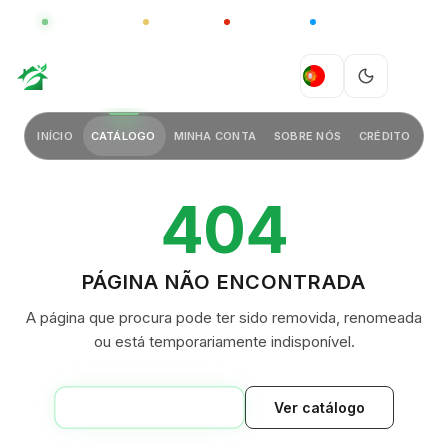
GLOBAL
LUXO
CHINA
BARCO CASA
GREEN VILLAGE
PT
INÍCIO
CATÁLOGO
MINHA CONTA
SOBRE NÓS
CRÉDITO
404
PÁGINA NÃO ENCONTRADA
A página que procura pode ter sido removida, renomeada
ou está temporariamente indisponível.
VOLTAR AO INÍCIO
Ver catálogo
GREEN VILLAGE