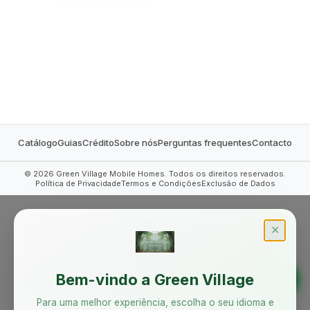
MOBILE HOMES
Catálogo
Guias
Crédito
Sobre nós
Perguntas frequentes
Contacto
©
2026
Green Village Mobile Homes. Todos os direitos reservados.
Política de Privacidade
Termos e Condições
Exclusão de Dados
✕
Bem-vindo a Green Village
Para uma melhor experiência, escolha o seu idioma e