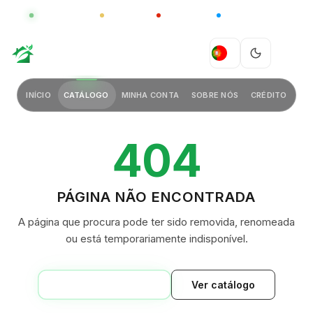
GLOBAL
LUXO
CHINA
BARCO CASA
GREEN VILLAGE
PT
INÍCIO
CATÁLOGO
MINHA CONTA
SOBRE NÓS
CRÉDITO
404
PÁGINA NÃO ENCONTRADA
A página que procura pode ter sido removida, renomeada
ou está temporariamente indisponível.
VOLTAR AO INÍCIO
Ver catálogo
GREEN VILLAGE