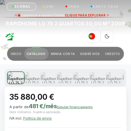
GLOBAL
LUXO
CHINA
BARCO CASA
Conheça a gama China
CLIQUE PARA EXPLORAR
RAPIDHOME LO 75 2 QUARTOS 30,00 M² 2009
GREEN VILLAGE
|
PT
Anterior
Próximo
INÍCIO
CATÁLOGO
MINHA CONTA
SOBRE NÓS
CRÉDITO
1 / 13
35 880,00 €
481 €
/mês
A partir de
Simular financiamento
Valor indicativo. Sujeito a aprovação.
IVA incl.
Política de envio