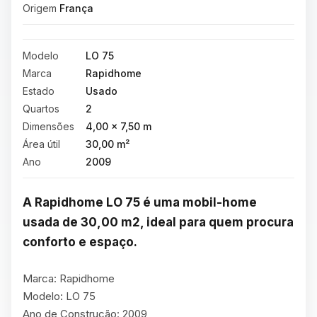
Origem
França
Modelo
LO 75
Marca
Rapidhome
Estado
Usado
Quartos
2
Dimensões
4,00 × 7,50 m
Área útil
30,00 m²
Ano
2009
A Rapidhome LO 75 é uma mobil-home 
usada de 30,00 m2, ideal para quem procura 
conforto e espaço.
Marca: Rapidhome

Modelo: LO 75

Ano de Construção: 2009
