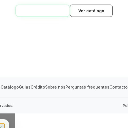
VOLTAR AO INÍCIO
Ver catálogo
GREEN VILLAGE
MOBILE HOMES
Catálogo
Guias
Crédito
Sobre nós
Perguntas frequentes
Contacto
ervados.
Po
✕