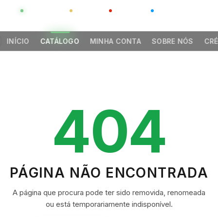
GLOBAL
LUXO
CHINA
BARCO CASA
INÍCIO
CATÁLOGO
MINHA CONTA
SOBRE NÓS
CRÉ
404
PÁGINA NÃO ENCONTRADA
A página que procura pode ter sido removida, renomeada
ou está temporariamente indisponível.