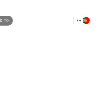
PT
DITO