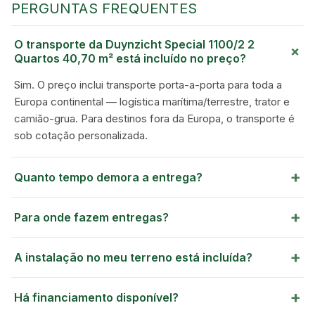
GREEN VILLAGE
PERGUNTAS FREQUENTES
MOBILE HOMES
O transporte da Duynzicht Special 1100/2 2
+
Quartos 40,70 m² está incluído no preço?
Sim. O preço inclui transporte porta-a-porta para toda a
Europa continental — logística marítima/terrestre, trator e
camião-grua. Para destinos fora da Europa, o transporte é
sob cotação personalizada.
+
Quanto tempo demora a entrega?
+
Para onde fazem entregas?
+
A instalação no meu terreno está incluída?
+
Há financiamento disponível?