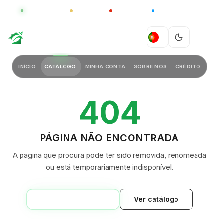
GLOBAL
LUXO
CHINA
BARCO CASA
GREEN VILLAGE
PT
INÍCIO
CATÁLOGO
MINHA CONTA
SOBRE NÓS
CRÉDITO
404
PÁGINA NÃO ENCONTRADA
A página que procura pode ter sido removida, renomeada
ou está temporariamente indisponível.
VOLTAR AO INÍCIO
Ver catálogo
GREEN VILLAGE