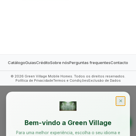
MOBILE HOMES
Catálogo
Guias
Crédito
Sobre nós
Perguntas frequentes
Contacto
©
2026
Green Village Mobile Homes. Todos os direitos reservados.
Política de Privacidade
Termos e Condições
Exclusão de Dados
✕
Bem-vindo a Green Village
Para uma melhor experiência, escolha o seu idioma e