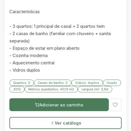
Características

- 3 quartos: 1 principal de casal + 2 quartos twin

- 2 casas de banho (familiar com chuveiro + sanita 
separada)

- Espaço de estar em plano aberto

- Cozinha moderna

- Aquecimento central

- Vidros duplos
Quartos: 3
Casas de banho: 2
Vidros: duplos
Usado
2012
Metros quadrados: 40,13 m2
Largura (m): 3,66
Adicionar ao carrinho
Ver catálogo