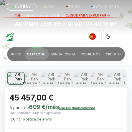
GLOBAL
LUXO
CHINA
BARCO CASA
Conheça a gama China
CLIQUE PARA EXPLORAR
ABI PARK LEISURE 3 QUARTOS 40,13 M²
GREEN VILLAGE
|
PT
Anterior
Próximo
INÍCIO
CATÁLOGO
MINHA CONTA
SOBRE NÓS
CRÉDITO
1 / 16
45 457,00 €
609 €
/mês
A partir de
Simular financiamento
Valor indicativo. Sujeito a aprovação.
IVA incl.
Política de envio