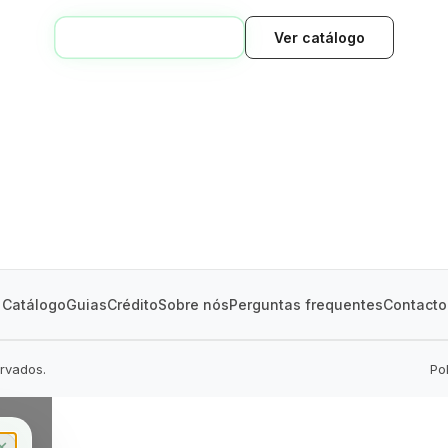
VOLTAR AO INÍCIO
Ver catálogo
Catálogo
Guias
Crédito
Sobre nós
Perguntas frequentes
Contacto
ervados.
Po
✕