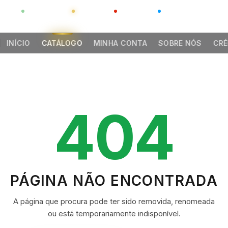
GLOBAL
LUXO
CHINA
BARCO CASA
INÍCIO
CATÁLOGO
MINHA CONTA
SOBRE NÓS
CRÉ
404
PÁGINA NÃO ENCONTRADA
A página que procura pode ter sido removida, renomeada
ou está temporariamente indisponível.