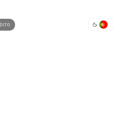
PT
DITO