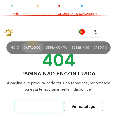
GLOBAL
LUXO
CHINA
BARCO CASA
Conheça a gama China
CLIQUE PARA EXPLORAR
GREEN VILLAGE
PT
INÍCIO
CATÁLOGO
MINHA CONTA
SOBRE NÓS
CRÉDITO
404
PÁGINA NÃO ENCONTRADA
A página que procura pode ter sido removida, renomeada
ou está temporariamente indisponível.
VOLTAR AO INÍCIO
Ver catálogo