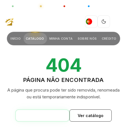
GLOBAL
LUXO
CHINA
BARCO CASA
GREEN VILLAGE
PT
INÍCIO
CATÁLOGO
MINHA CONTA
SOBRE NÓS
CRÉDITO
404
PÁGINA NÃO ENCONTRADA
A página que procura pode ter sido removida, renomeada
ou está temporariamente indisponível.
VOLTAR AO INÍCIO
Ver catálogo