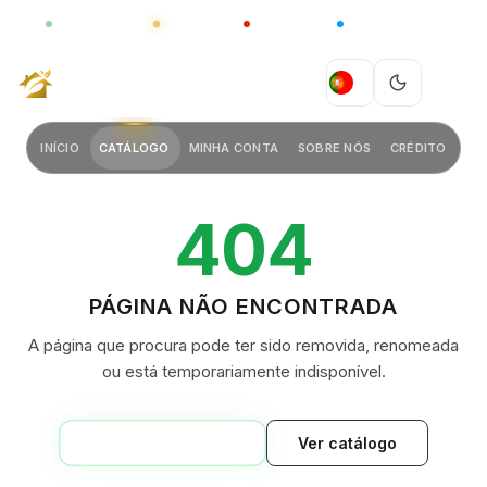
GLOBAL
LUXO
CHINA
BARCO CASA
GREEN VILLAGE
PT
INÍCIO
CATÁLOGO
MINHA CONTA
SOBRE NÓS
CRÉDITO
404
PÁGINA NÃO ENCONTRADA
A página que procura pode ter sido removida, renomeada
ou está temporariamente indisponível.
VOLTAR AO INÍCIO
Ver catálogo