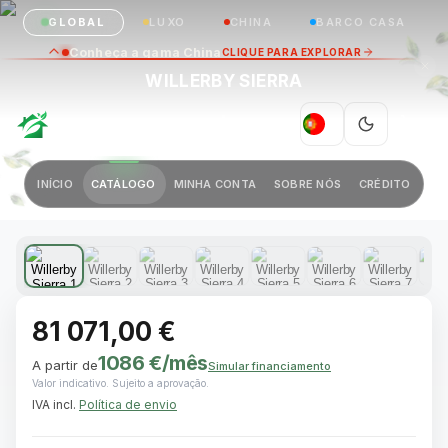
GLOBAL
LUXO
CHINA
BARCO CASA
Conheça a gama China
CLIQUE PARA EXPLORAR
WILLERBY SIERRA
GREEN VILLAGE
|
PT
Anterior
Próximo
INÍCIO
CATÁLOGO
MINHA CONTA
SOBRE NÓS
CRÉDITO
1 / 29
81 071,00 €
1086 €
/mês
A partir de
Simular financiamento
Valor indicativo. Sujeito a aprovação.
IVA incl.
Política de envio