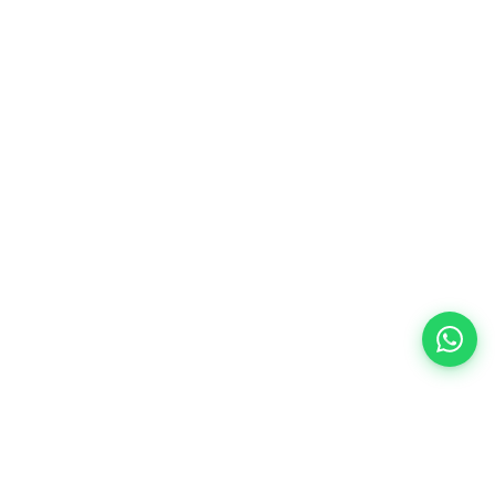
Catálogo
Guias
Crédito
Sobre nós
Perguntas frequentes
Contacto
©
2026
Green Village Mobile Homes. Todos os direitos reservados.
Política de Privacidade
Termos e Condições
Exclusão de Dados