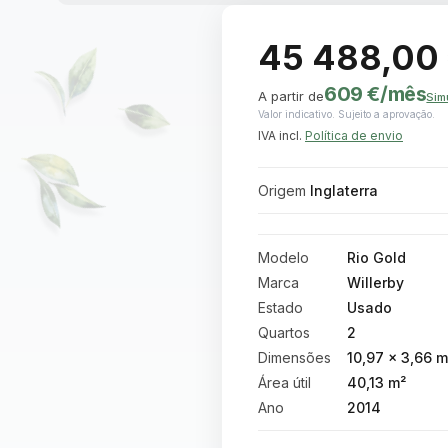
45 488,00
609 €
/mês
A partir de
Sim
Valor indicativo. Sujeito a aprovação.
IVA incl.
Política de envio
Origem
Inglaterra
Modelo
Rio Gold
Marca
Willerby
Estado
Usado
Quartos
2
Dimensões
10,97 × 3,66 m
Área útil
40,13 m²
Ano
2014