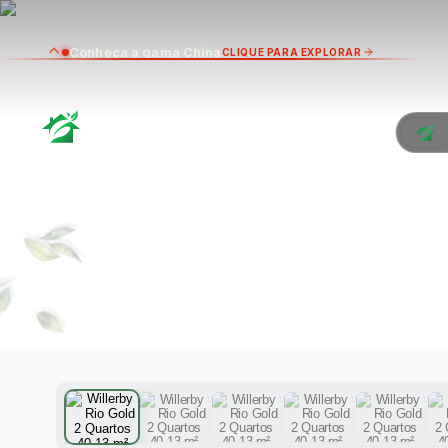
Conheça a gama China
CLIQUE PARA EXPLORAR
W
QU