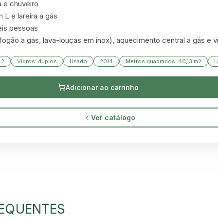
 e chuveiro

L e lareira a gás

eis pessoas

fogão a gás, lava-louças em inox), aquecimento central a gás e v
 2
Vidros: duplos
Usado
2014
Metros quadrados: 40,13 m2
L
Adicionar ao carrinho
Ver catálogo
GREEN VILLAGE
MOBILE HOMES
EQUENTES