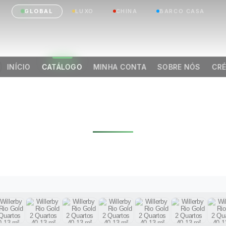
GLOBAL
LUXO
CHINA
BARCO CASA
INÍCIO
CATÁLOGO
MINHA CONTA
SOBRE NÓS
CRÉ
ILLERBY RIO GOLD
ARTOS 40,13 M² 2
|
Anterior
Próximo