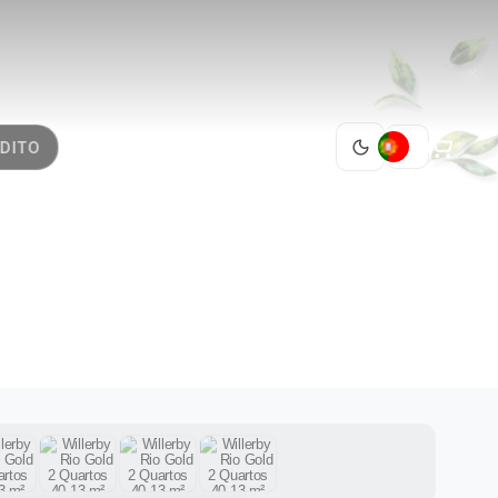
PT
DITO
 2
014
1 / 15