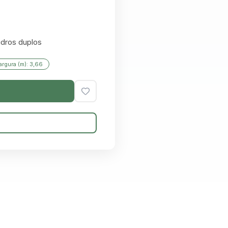
idros duplos
argura (m): 3,66