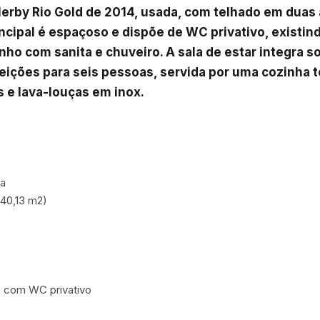
lerby Rio Gold de 2014, usada, com telhado em duas 
ncipal é espaçoso e dispõe de WC privativo, existin
ho com sanita e chuveiro. A sala de estar integra sof
eições para seis pessoas, servida por uma cozinha 
s e lava-louças em inox.
a

(40,13 m2)

o com WC privativo
