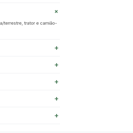
+
?
a/terrestre, trator e camião-
+
+
+
+
+