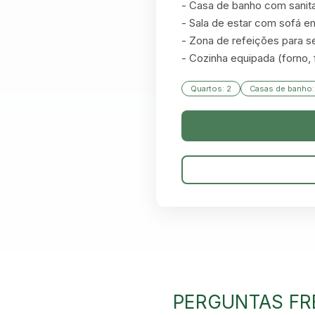
- Casa de banho com sanita
- Sala de estar com sofá em 
- Zona de refeições para s
- Cozinha equipada (forno, 
Quartos: 2
Casas de banho:
PERGUNTAS FR