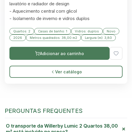
lavatório e radiador de design

- Aquecimento central com glicol

- Isolamento de inverno e vidros duplos
Quartos: 2
Casas de banho: 1
Vidros: duplos
Novo
2026
Metros quadrados: 38,00 m2
Largura (m): 3,80
Adicionar ao carrinho
Ver catálogo
PERGUNTAS FREQUENTES
GREEN VILLAGE
O transporte da Willerby Lumic 2 Quartos 38,00
MOBILE HOMES
+
m² está incluído no preço?