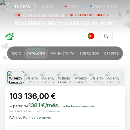
GLOBAL
LUXO
CHINA
BARCO CASA
Conheça a gama China
CLIQUE PARA EXPLORAR
WILLERBY LUMIC 2 QUARTOS 38,00 M²
GREEN VILLAGE
|
PT
Anterior
Próximo
INÍCIO
CATÁLOGO
MINHA CONTA
SOBRE NÓS
CRÉDITO
1 / 10
103 136,00 €
1381 €
/mês
A partir de
Simular financiamento
Valor indicativo. Sujeito a aprovação.
IVA incl.
Política de envio