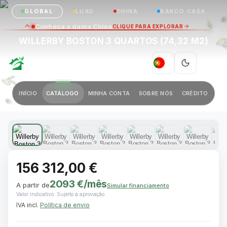
GLOBAL
LUXO
CHINA
BARCO CASA
Conheça a gama China
CLIQUE PARA EXPLORAR
WILLERBY BOSTON 3 QUARTOS (74,32 M2)
GREEN VILLAGE
|
PT
Anterior
Próximo
INÍCIO
CATÁLOGO
MINHA CONTA
SOBRE NÓS
CRÉDITO
1 / 13
156 312,00 €
2093 €
/mês
A partir de
Simular financiamento
Valor indicativo. Sujeito a aprovação.
IVA incl.
Política de envio