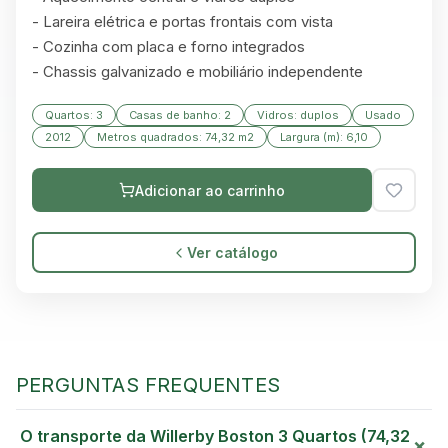
- Lareira elétrica e portas frontais com vista

- Cozinha com placa e forno integrados

- Chassis galvanizado e mobiliário independente
Quartos: 3
Casas de banho: 2
Vidros: duplos
Usado
2012
Metros quadrados: 74,32 m2
Largura (m): 6,10
Adicionar ao carrinho
Ver catálogo
PERGUNTAS FREQUENTES
GREEN VILLAGE
MOBILE HOMES
O transporte da Willerby Boston 3 Quartos (74,32
+