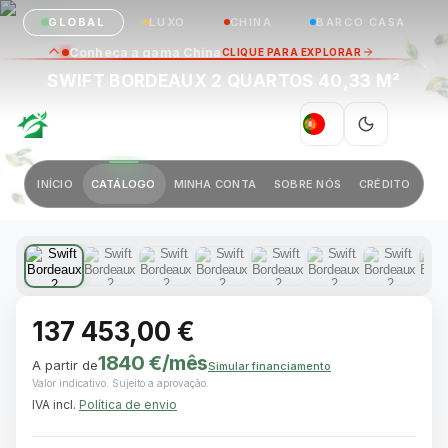
GLOBAL
LUXO
CHINA
BARCO CASA
Conheça a gama China
CLIQUE PARA EXPLORAR
SWIFT BORDEAUX 2 QUARTOS 40,33 M²
GREEN VILLAGE
|
PT
Anterior
Próximo
INÍCIO
CATÁLOGO
MINHA CONTA
SOBRE NÓS
CRÉDITO
1 / 11
137 453,00 €
1840 €
/mês
A partir de
Simular financiamento
Valor indicativo. Sujeito a aprovação.
IVA incl.
Política de envio