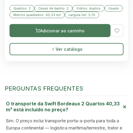
Quartos: 2
Casas de banho: 2
Vidros: duplos
Usado
Metros quadrados: 40,33 m2
Largura (m): 3,70
Adicionar ao carrinho
Ver catálogo
PERGUNTAS FREQUENTES
O transporte da Swift Bordeaux 2 Quartos 40,33
+
GREEN VILLAGE
m² está incluído no preço?
MOBILE HOMES
Sim. O preço inclui transporte porta-a-porta para toda a
Europa continental — logística marítima/terrestre, trator e