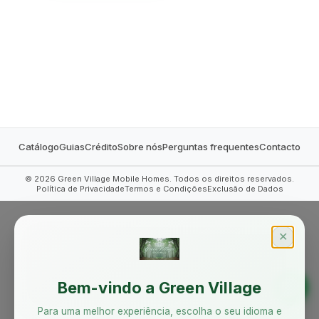
MOBILE HOMES
Catálogo
Guias
Crédito
Sobre nós
Perguntas frequentes
Contacto
©
2026
Green Village Mobile Homes. Todos os direitos reservados.
Política de Privacidade
Termos e Condições
Exclusão de Dados
✕
Bem-vindo a Green Village
Para uma melhor experiência, escolha o seu idioma e