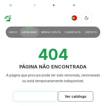
GLOBAL
LUXO
CHINA
BARCO CASA
GREEN VILLAGE
PT
INÍCIO
CATÁLOGO
MINHA CONTA
SOBRE NÓS
CRÉDITO
404
PÁGINA NÃO ENCONTRADA
A página que procura pode ter sido removida, renomeada
ou está temporariamente indisponível.
VOLTAR AO INÍCIO
Ver catálogo
GREEN VILLAGE