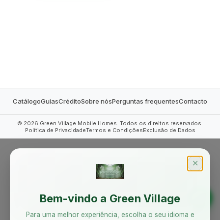
MOBILE HOMES
Catálogo
Guias
Crédito
Sobre nós
Perguntas frequentes
Contacto
©
2026
Green Village Mobile Homes. Todos os direitos reservados.
Política de Privacidade
Termos e Condições
Exclusão de Dados
✕
Bem-vindo a Green Village
Para uma melhor experiência, escolha o seu idioma e