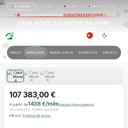
GLOBAL
LUXO
CHINA
BARCO CASA
Conheça a gama China
CLIQUE PARA EXPLORAR
CASA MÓVEL 8 QUARTOS 184,00 M²
GREEN VILLAGE
|
PT
Anterior
Próximo
INÍCIO
CATÁLOGO
MINHA CONTA
SOBRE NÓS
CRÉDITO
1 / 3
107 383,00 €
1438 €
/mês
A partir de
Simular financiamento
Valor indicativo. Sujeito a aprovação.
IVA incl.
Política de envio