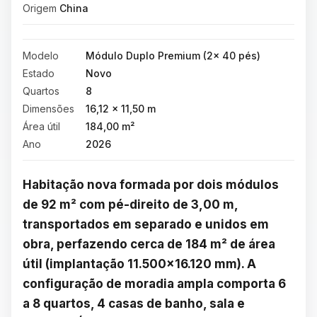
Origem
China
Modelo
Módulo Duplo Premium (2× 40 pés)
Estado
Novo
Quartos
8
Dimensões
16,12 × 11,50 m
Área útil
184,00 m²
Ano
2026
Habitação nova formada por dois módulos 
de 92 m² com pé-direito de 3,00 m, 
transportados em separado e unidos em 
obra, perfazendo cerca de 184 m² de área 
útil (implantação 11.500×16.120 mm). A 
configuração de moradia ampla comporta 6 
a 8 quartos, 4 casas de banho, sala e 