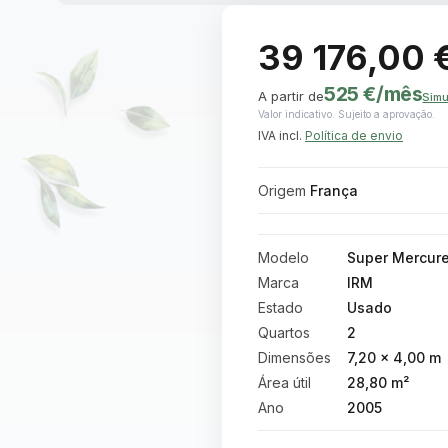
39 176,00 
525 €
/mês
A partir de
Simu
Valor indicativo. Sujeito a aprovação.
IVA incl.
Política de envio
Origem
França
Modelo
Super Mercur
Marca
IRM
Estado
Usado
Quartos
2
Dimensões
7,20 × 4,00 m
Área útil
28,80 m²
Ano
2005