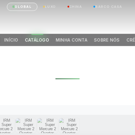
GLOBAL
LUXO
CHINA
BARCO CASA
INÍCIO
CATÁLOGO
MINHA CONTA
SOBRE NÓS
CRÉ
RM SUPER MERCURE
ARTOS 28,80 M² 2
|
Anterior
Próximo