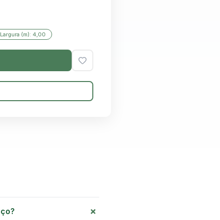
Largura (m): 4,00
+
eço?