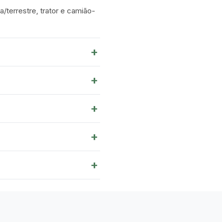
a/terrestre, trator e camião-
+
+
+
+
+