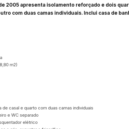
e 2005 apresenta isolamento reforçado e dois quart
utro com duas camas individuais. Inclui casa de ba
a

28,80 m2)

a de casal e quarto com duas camas individuais

iro e WC separado

squentador elétrico
