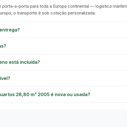
e porta-a-porta para toda a Europa continental — logística marítim
Europa, o transporte é sob cotação personalizada.
entrega?
as?
eno está incluída?
ível?
uartos 28,80 m² 2005 é nova ou usada?