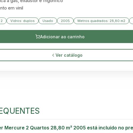
a a gás, exaustor e frigorífico

nto em vinil
 2
Vidros: duplos
Usado
2005
Metros quadrados: 28,80 m2
Adicionar ao carrinho
Ver catálogo
GREEN VILLAGE
MOBILE HOMES
EQUENTES
er Mercure 2 Quartos 28,80 m² 2005 está incluído no pr