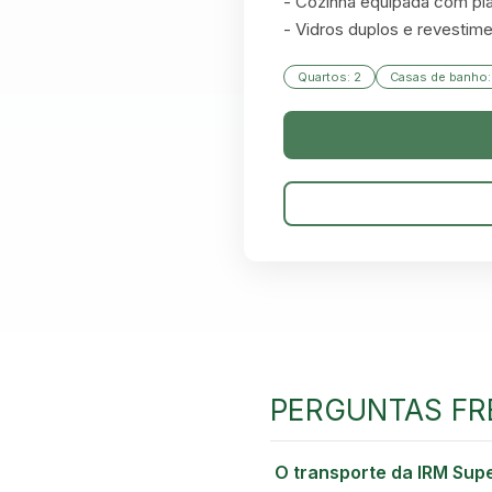
- Cozinha equipada com plac
- Vidros duplos e revestime
Quartos: 2
Casas de banho:
PERGUNTAS FR
O transporte da IRM Sup