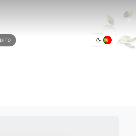
PT
DITO
 2
005
1 / 9