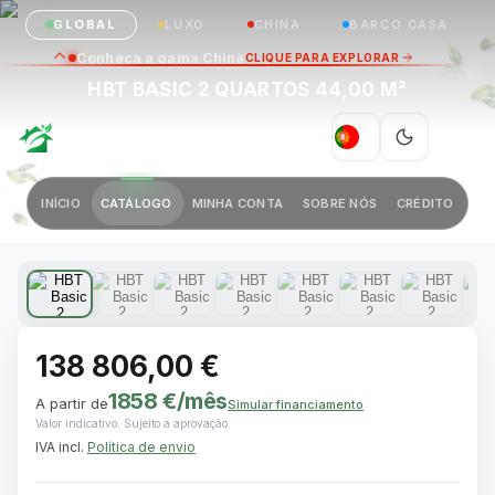
GLOBAL
LUXO
CHINA
BARCO CASA
Conheça a gama China
CLIQUE PARA EXPLORAR
HBT BASIC 2 QUARTOS 44,00 M²
GREEN VILLAGE
|
PT
Anterior
Próximo
INÍCIO
CATÁLOGO
MINHA CONTA
SOBRE NÓS
CRÉDITO
1 / 9
138 806,00 €
1858 €
/mês
A partir de
Simular financiamento
Valor indicativo. Sujeito a aprovação.
IVA incl.
Política de envio