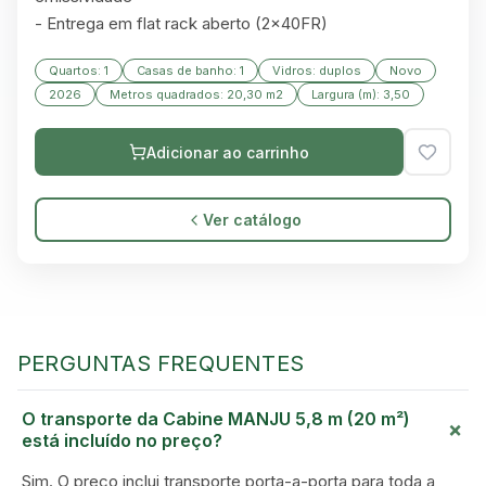
- Entrega em flat rack aberto (2×40FR)
Quartos: 1
Casas de banho: 1
Vidros: duplos
Novo
2026
Metros quadrados: 20,30 m2
Largura (m): 3,50
Adicionar ao carrinho
Ver catálogo
PERGUNTAS FREQUENTES
GREEN VILLAGE
O transporte da Cabine MANJU 5,8 m (20 m²)
+
MOBILE HOMES
está incluído no preço?
Sim. O preço inclui transporte porta-a-porta para toda a