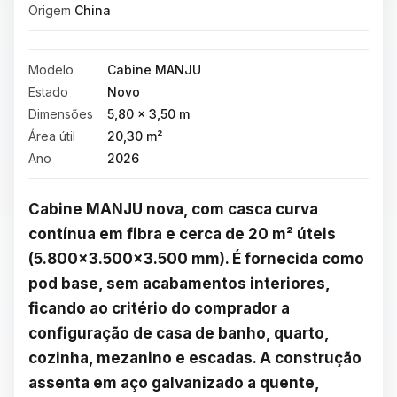
Origem
China
Modelo
Cabine MANJU
Estado
Novo
Dimensões
5,80 × 3,50 m
Área útil
20,30 m²
Ano
2026
Cabine MANJU nova, com casca curva 
contínua em fibra e cerca de 20 m² úteis 
(5.800×3.500×3.500 mm). É fornecida como 
pod base, sem acabamentos interiores, 
ficando ao critério do comprador a 
configuração de casa de banho, quarto, 
cozinha, mezanino e escadas. A construção 
assenta em aço galvanizado a quente, 