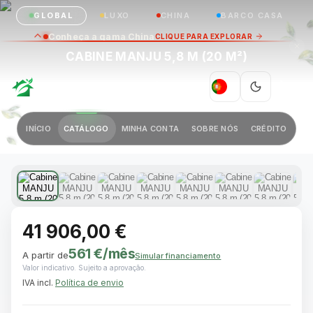
GLOBAL
LUXO
CHINA
BARCO CASA
Conheça a gama China
CLIQUE PARA EXPLORAR
CABINE MANJU 5,8 M (20 M²)
GREEN VILLAGE
|
PT
Anterior
Próximo
INÍCIO
CATÁLOGO
MINHA CONTA
SOBRE NÓS
CRÉDITO
1 / 14
41 906,00 €
561 €
/mês
A partir de
Simular financiamento
Valor indicativo. Sujeito a aprovação.
IVA incl.
Política de envio