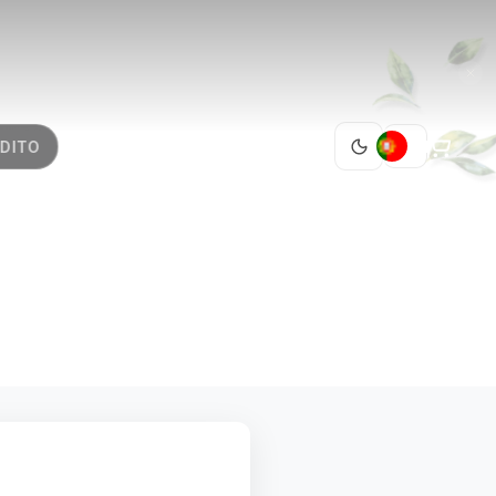
PT
DITO
 15 2
026
1 / 1