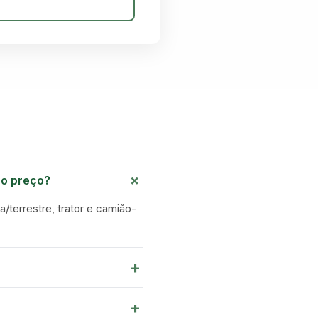
+
no preço?
a/terrestre, trator e camião-
+
+