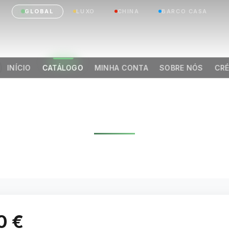
GLOBAL
LUXO
CHINA
BARCO CASA
INÍCIO
CATÁLOGO
MINHA CONTA
SOBRE NÓS
CRÉ
N VILLAGE MODERN
ARTOS 75,00 M² 2
|
Anterior
Próximo
0 €