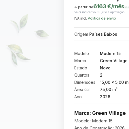
6163 €
/mês
A partir de
Si
Valor indicativo. Sujeito a aprovação.
IVA incl.
Política de envio
Origem
Países Baixos
Modelo
Modern 15
Marca
Green Village
Estado
Novo
Quartos
2
Dimensões
15,00 × 5,00 m
Área útil
75,00 m²
Ano
2026
Marca: Green Village
Modelo: Modern 15

Ano de Construção: 2026
