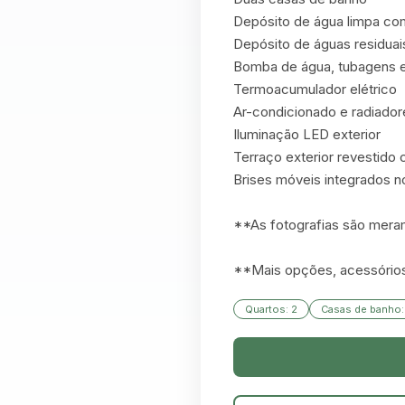
Depósito de água limpa com
Depósito de águas residuais
Bomba de água, tubagens e i
Termoacumulador elétrico

Ar-condicionado e radiadore
Iluminação LED exterior

Terraço exterior revestido
Brises móveis integrados no
**As fotografias são meram
**Mais opções, acessórios,
Quartos: 2
Casas de banho: