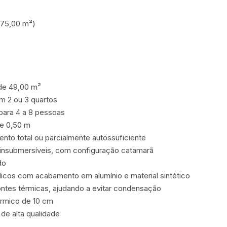
(75,00 m²)

de 49,00 m²

m 2 ou 3 quartos

ra 4 a 8 pessoas

 0,50 m

nto total ou parcialmente autossuficiente

, insubmersíveis, com configuração catamarã

o

icos com acabamento em alumínio e material sintético

ntes térmicas, ajudando a evitar condensação

rmico de 10 cm

e alta qualidade
