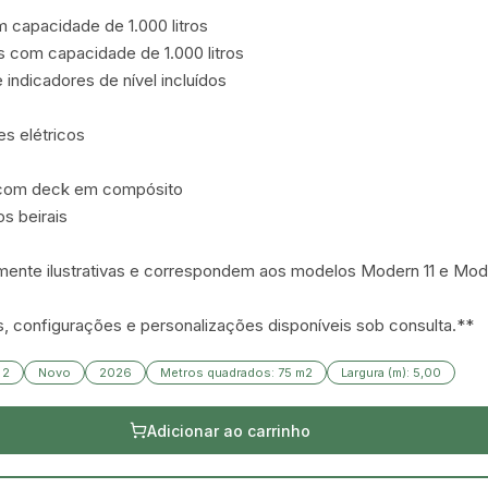
 capacidade de 1.000 litros

 com capacidade de 1.000 litros

ndicadores de nível incluídos

s elétricos

 com deck em compósito

s beirais

ente ilustrativas e correspondem aos modelos Modern 11 e Mode
 configurações e personalizações disponíveis sob consulta.**
 2
Novo
2026
Metros quadrados: 75 m2
Largura (m): 5,00
Adicionar ao carrinho