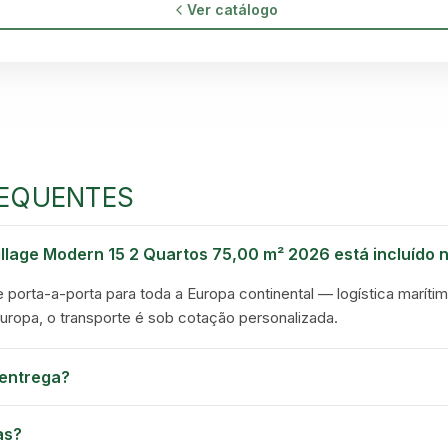
GREEN VILLAGE
Ver catálogo
MOBILE HOMES
EQUENTES
llage Modern 15 2 Quartos 75,00 m² 2026 está incluído 
e porta-a-porta para toda a Europa continental — logística marítim
Europa, o transporte é sob cotação personalizada.
entrega?
as?