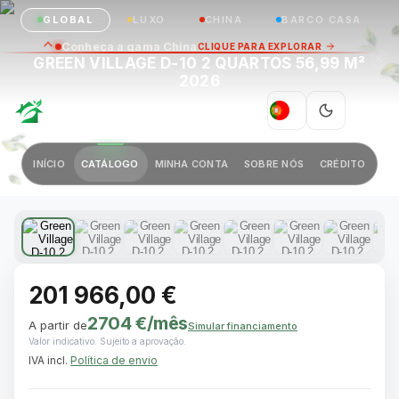
GLOBAL
LUXO
CHINA
BARCO CASA
Conheça a gama China
CLIQUE PARA EXPLORAR
GREEN VILLAGE D-10 2 QUARTOS 56,99 M²
2026
GREEN VILLAGE
PT
|
Anterior
Próximo
INÍCIO
CATÁLOGO
MINHA CONTA
SOBRE NÓS
CRÉDITO
1 / 15
201 966,00 €
2704 €
/mês
A partir de
Simular financiamento
Valor indicativo. Sujeito a aprovação.
IVA incl.
Política de envio