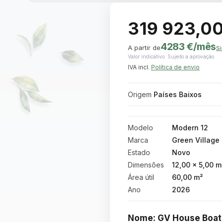
319 923,00
4283 €
/mês
A partir de
Si
Valor indicativo. Sujeito a aprovação.
IVA incl.
Política de envio
Origem
Países Baixos
Modelo
Modern 12
Marca
Green Village
Estado
Novo
Dimensões
12,00 × 5,00 m
Área útil
60,00 m²
Ano
2026
Nome: GV House Boat