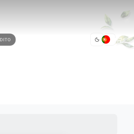
PT
DITO
RN 12
1 / 9