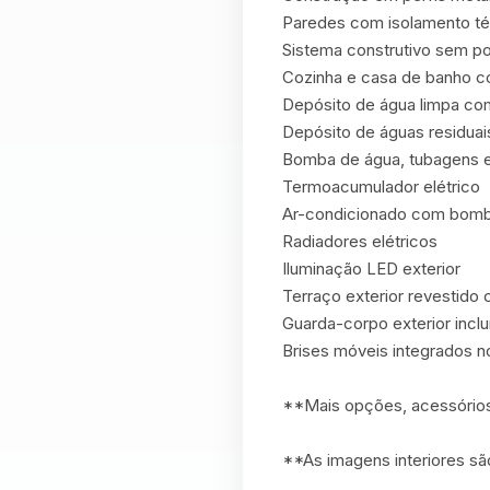
Paredes com isolamento té
Sistema construtivo sem po
Cozinha e casa de banho c
Depósito de água limpa com
Depósito de águas residuais
Bomba de água, tubagens e i
Termoacumulador elétrico

Ar-condicionado com bomba
Radiadores elétricos

Iluminação LED exterior

Terraço exterior revestido
Guarda-corpo exterior incluí
Brises móveis integrados no
**Mais opções, acessórios 
**As imagens interiores sã