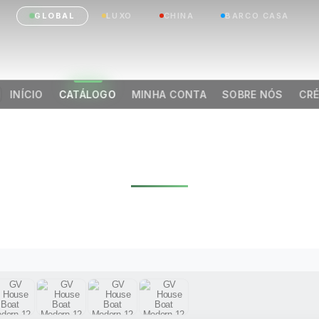
GLOBAL
LUXO
CHINA
BARCO CASA
INÍCIO
CATÁLOGO
MINHA CONTA
SOBRE NÓS
CRÉ
OUSE BOAT MODE
(60,00 M²)
|
Anterior
Próximo