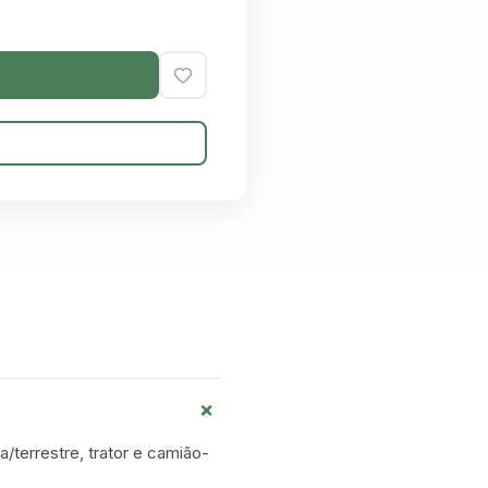
+
a/terrestre, trator e camião-