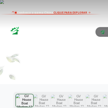
Conheça a gama China
CLIQUE PARA EXPLORAR
GV H