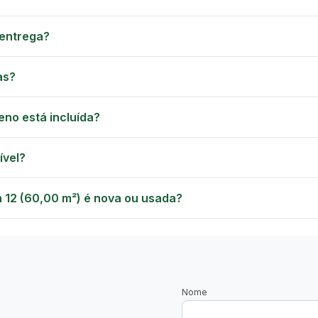
entrega?
as?
eno está incluída?
ível?
12 (60,00 m²) é nova ou usada?
Nome