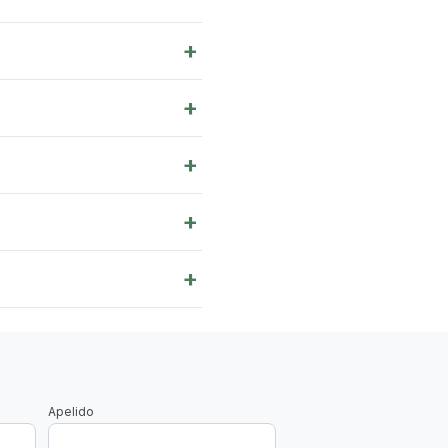
+
+
+
+
+
Apelido