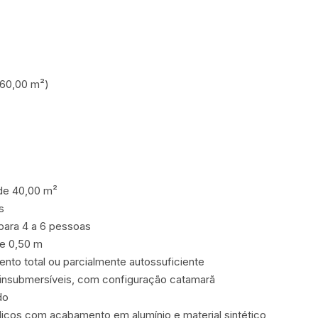
(60,00 m²)

de 40,00 m²



ra 4 a 6 pessoas

 0,50 m

nto total ou parcialmente autossuficiente

, insubmersíveis, com configuração catamarã

o

icos com acabamento em alumínio e material sintético
