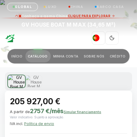
GLOBAL
LUXO
CHINA
BARCO CASA
Conheça a gama China
CLIQUE PARA EXPLORAR
GV HOUSE BOAT M MAX (34,65 M²)
GREEN VILLAGE
|
PT
Anterior
Próximo
INÍCIO
CATÁLOGO
MINHA CONTA
SOBRE NÓS
CRÉDITO
1 / 2
205 927,00 €
2757 €
/mês
A partir de
Simular financiamento
Valor indicativo. Sujeito a aprovação.
IVA incl.
Política de envio