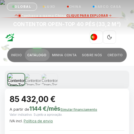
GLOBAL
LUXO
CHINA
BARCO CASA
Conheça a gama China
CLIQUE PARA EXPLORAR
CONTENTOR OPEN-TOP 40 PÉS (33,2 M²)
GREEN VILLAGE
|
PT
Anterior
Próximo
INÍCIO
CATÁLOGO
MINHA CONTA
SOBRE NÓS
CRÉDITO
1 / 3
85 432,00 €
1144 €
/mês
A partir de
Simular financiamento
Valor indicativo. Sujeito a aprovação.
IVA incl.
Política de envio