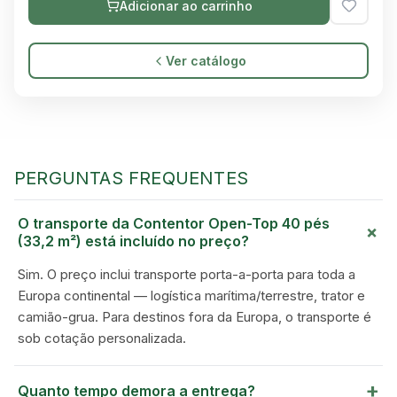
Adicionar ao carrinho
Ver catálogo
PERGUNTAS FREQUENTES
O transporte da Contentor Open-Top 40 pés
+
(33,2 m²) está incluído no preço?
Sim. O preço inclui transporte porta-a-porta para toda a
GREEN VILLAGE
Europa continental — logística marítima/terrestre, trator e
MOBILE HOMES
camião-grua. Para destinos fora da Europa, o transporte é
sob cotação personalizada.
+
Quanto tempo demora a entrega?