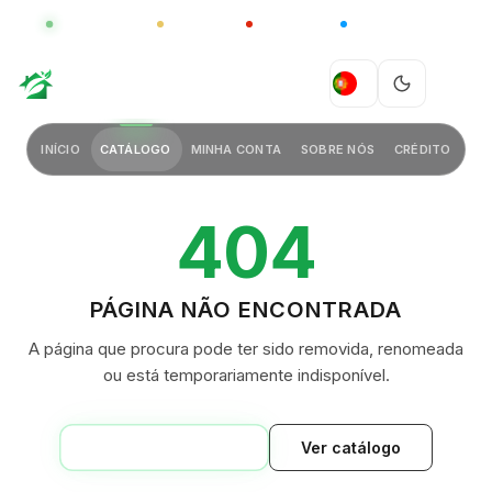
GLOBAL
LUXO
CHINA
BARCO CASA
GREEN VILLAGE
PT
INÍCIO
CATÁLOGO
MINHA CONTA
SOBRE NÓS
CRÉDITO
404
PÁGINA NÃO ENCONTRADA
A página que procura pode ter sido removida, renomeada
ou está temporariamente indisponível.
VOLTAR AO INÍCIO
Ver catálogo
GREEN VILLAGE