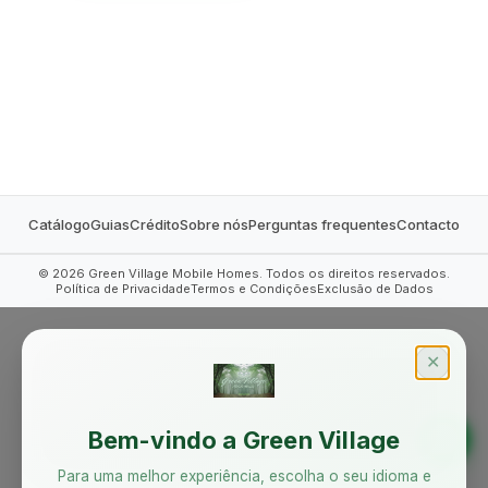
MOBILE HOMES
Catálogo
Guias
Crédito
Sobre nós
Perguntas frequentes
Contacto
©
2026
Green Village Mobile Homes. Todos os direitos reservados.
Política de Privacidade
Termos e Condições
Exclusão de Dados
✕
Bem-vindo a Green Village
Para uma melhor experiência, escolha o seu idioma e