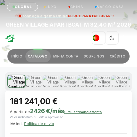
GLOBAL
LUXO
CHINA
BARCO CASA
Conheça a gama China
CLIQUE PARA EXPLORAR
GREEN VILLAGE APARTBOAT M 32,40 M² 2026
GREEN VILLAGE
|
PT
Anterior
Próximo
INÍCIO
CATÁLOGO
MINHA CONTA
SOBRE NÓS
CRÉDITO
1 / 11
181 241,00 €
2426 €
/mês
A partir de
Simular financiamento
Valor indicativo. Sujeito a aprovação.
IVA incl.
Política de envio