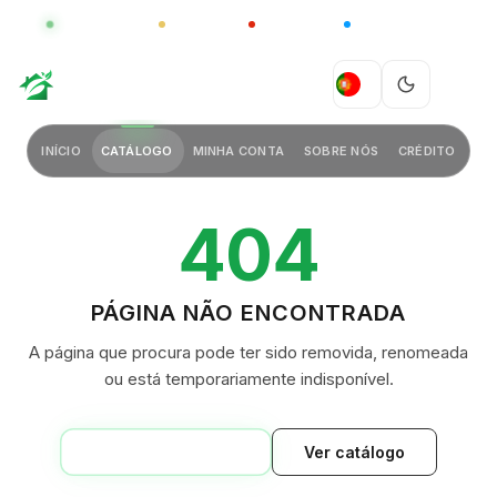
GLOBAL
LUXO
CHINA
BARCO CASA
GREEN VILLAGE
PT
INÍCIO
CATÁLOGO
MINHA CONTA
SOBRE NÓS
CRÉDITO
404
PÁGINA NÃO ENCONTRADA
A página que procura pode ter sido removida, renomeada
ou está temporariamente indisponível.
VOLTAR AO INÍCIO
Ver catálogo
GREEN VILLAGE