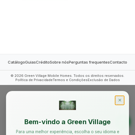
MOBILE HOMES
Catálogo
Guias
Crédito
Sobre nós
Perguntas frequentes
Contacto
©
2026
Green Village Mobile Homes. Todos os direitos reservados.
Política de Privacidade
Termos e Condições
Exclusão de Dados
✕
Bem-vindo a Green Village
Para uma melhor experiência, escolha o seu idioma e