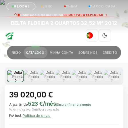
GLOBAL
LUXO
CHINA
BARCO CASA
Conheça a gama China
CLIQUE PARA EXPLORAR
DELTA FLORIDA 2 QUARTOS 32,52 M² 2012
GREEN VILLAGE
|
PT
Anterior
Próximo
INÍCIO
CATÁLOGO
MINHA CONTA
SOBRE NÓS
CRÉDITO
1 / 10
39 020,00 €
523 €
/mês
A partir de
Simular financiamento
Valor indicativo. Sujeito a aprovação.
IVA incl.
Política de envio