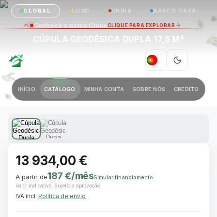
GLOBAL
LUXO
CHINA
BARCO CASA
Conheça a gama China
CLIQUE PARA EXPLORAR
CÚPULA GEODÉSICA DUPLA 17,5 M²
GREEN VILLAGE
|
PT
Anterior
Próximo
INÍCIO
CATÁLOGO
MINHA CONTA
SOBRE NÓS
CRÉDITO
1 / 2
13 934,00 €
187 €
/mês
A partir de
Simular financiamento
Valor indicativo. Sujeito a aprovação.
IVA incl.
Política de envio