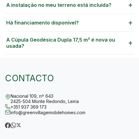
+
A instalação no meu terreno está incluída?
GREEN VILLAGE
+
MOBILE HOMES
Há financiamento disponível?
A Cúpula Geodésica Dupla 17,5 m² é nova ou
+
usada?
CONTACTO
Nacional 109, nº 643
2425-504 Monte Redondo, Leiria
+351 937 369 173
info@greenvillagemobilehomes.com