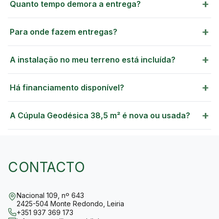
+
Quanto tempo demora a entrega?
+
Para onde fazem entregas?
GREEN VILLAGE
MOBILE HOMES
+
A instalação no meu terreno está incluída?
+
Há financiamento disponível?
+
A Cúpula Geodésica 38,5 m² é nova ou usada?
CONTACTO
Nacional 109, nº 643
2425-504 Monte Redondo, Leiria
+351 937 369 173