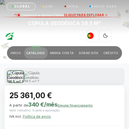
GLOBAL
LUXO
CHINA
BARCO CASA
Conheça a gama China
CLIQUE PARA EXPLORAR
CÚPULA GEODÉSICA 38,5 M²
GREEN VILLAGE
|
PT
Anterior
Próximo
INÍCIO
CATÁLOGO
MINHA CONTA
SOBRE NÓS
CRÉDITO
1 / 2
25 361,00 €
340 €
/mês
A partir de
Simular financiamento
Valor indicativo. Sujeito a aprovação.
IVA incl.
Política de envio