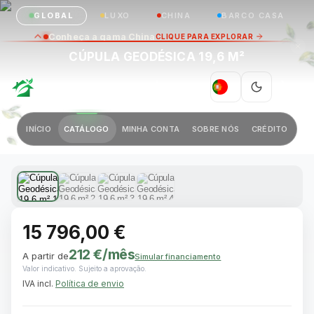
GLOBAL
LUXO
CHINA
BARCO CASA
Conheça a gama China
CLIQUE PARA EXPLORAR
CÚPULA GEODÉSICA 19,6 M²
GREEN VILLAGE
|
PT
Anterior
Próximo
INÍCIO
CATÁLOGO
MINHA CONTA
SOBRE NÓS
CRÉDITO
1 / 4
15 796,00 €
212 €
/mês
A partir de
Simular financiamento
Valor indicativo. Sujeito a aprovação.
IVA incl.
Política de envio