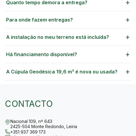
+
Quanto tempo demora a entrega?
+
Para onde fazem entregas?
GREEN VILLAGE
MOBILE HOMES
+
A instalação no meu terreno está incluída?
+
Há financiamento disponível?
+
A Cúpula Geodésica 19,6 m² é nova ou usada?
CONTACTO
Nacional 109, nº 643
2425-504 Monte Redondo, Leiria
+351 937 369 173